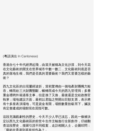
(粵語演出 In Cantonese)
香港自七十年代經濟起飛，由當天被稱為文化沙漠，到今天花
在文化藝術的開支在世界城市中數一數二，文化藝術到底是否
真的落地生根，我們是否真的需要藝術？我們又需要怎樣的藝
術？
西九文化區的出現屢經波折，當初驚傳由一個地產財團獨力鯨
吞，轉而給三大財團壟斷，輾轉而成今天的西九管理局；多番
重金禮聘外籍過客主事，但是換了又換，最後還是交給政務官
執掌；場地建設方面，最初以君臨之勢開出巨額支票，表示將
有十多座表演場地，可是資金有限，場館數量拾級而下，據說
肯定會建成的場館現在屈指可數。
這段充滿戲劇性的歷史，今天不少人早已淡忘，因此一條褲決
定以西九文化藝術區的前世今生作主軸進行全新創作，仔細翻
查這段歷史，搜羅引證不同檔案，走訪相關人士，企圖叩問：
「藝術在香港到底有何作為？」